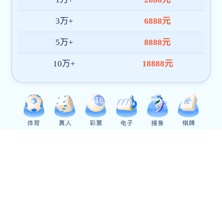
Guide"
2022-05-19
湿巾包装机的优势有哪些？
包装是产品进入流通领域的必要条件，实现包装的主要手
段是使用包装机械。随着时代的发展和技术的进
步，湿巾机包装设备在包装领域发挥着越来越重要的
作用。其主要功能如下
2022-05-06
四边封湿巾包装机的特点有哪些？
四边封湿巾包装机是我公司技术人员根据国内外客户的要